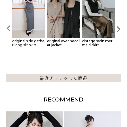
size n
original side gathe
original over nocoll
vintage satin mer
crush 
t
r long slit skirt
ar jacket
maid skirt
最近チェックした商品
RECOMMEND