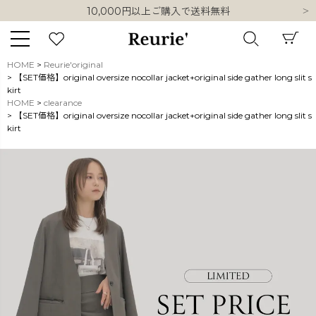
10,000円以上ご購入で送料無料
熊本県熊本地方を震源とする地震の影響について
類似ブランド・他社ショップ様との誤認知に関するお願い
10,000円以上ご購入で送料無料
HOME
Reurie'original
【SET価格】original oversize nocollar jacket+original side gather long slit s
キーワード
kirt
HOME
clearance
【SET価格】original oversize nocollar jacket+original side gather long slit s
kirt
販売タイプ
新着
再入荷
SALE
商品タイプ
ORIGINAL
HIT ITEM