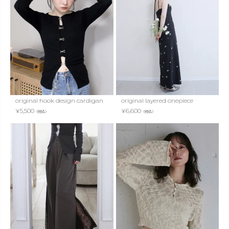
original hook design cardigan
original layered onepiece
¥
5,500
¥
6,600
（税込）
（税込）