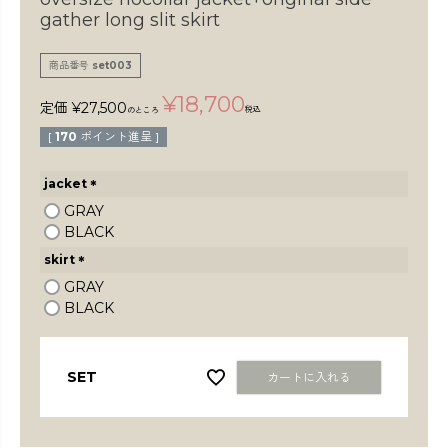
検索
gather long slit skirt
商品番号
set003
¥
18,700
定価
¥
27,500
税込
のところ
[
170
ポイント進呈 ]
jacket
(
GRAY
必
BLACK
須
skirt
)
(
GRAY
必
BLACK
須
)
SET
カートに入れる