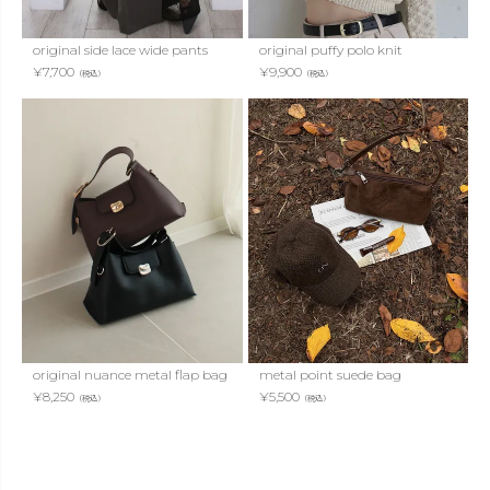
original side lace wide pants
original puffy polo knit
¥
7,700
¥
9,900
（税込）
（税込）
original nuance metal flap bag
metal point suede bag
¥
8,250
¥
5,500
（税込）
（税込）