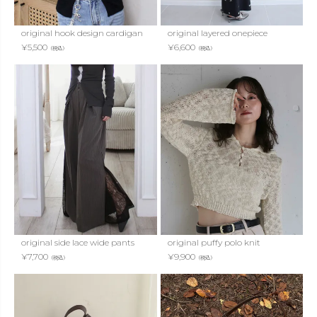
original hook design cardigan
original layered onepiece
¥
5,500
¥
6,600
（税込）
（税込）
original side lace wide pants
original puffy polo knit
¥
7,700
¥
9,900
（税込）
（税込）