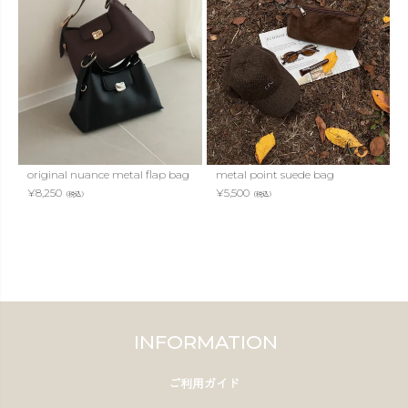
original nuance metal flap bag
metal point suede bag
¥
8,250
¥
5,500
（税込）
（税込）
INFORMATION
ご利用ガイド