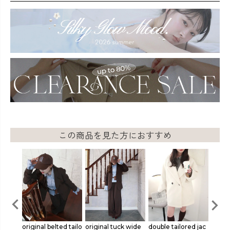
この商品を見た方におすすめ
lore
original belted tailo
original tuck wide
double tailored jac
basic 