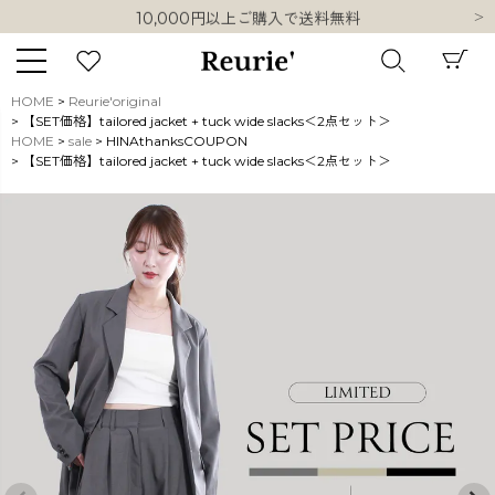
10,000円以上ご購入で送料無料
熊本県熊本地方を震源とする地震の影響について
類似ブランド・他社ショップ様との誤認知に関するお願い
10,000円以上ご購入で送料無料
HOME
Reurie'original
【SET価格】tailored jacket + tuck wide slacks＜2点セット＞
キーワード
HOME
sale
HINAthanksCOUPON
【SET価格】tailored jacket + tuck wide slacks＜2点セット＞
販売タイプ
新着
再入荷
SALE
商品タイプ
ORIGINAL
HIT ITEM