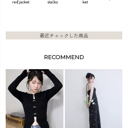
her b
red jacket
slacks
ket
slacks
最近チェックした商品
RECOMMEND