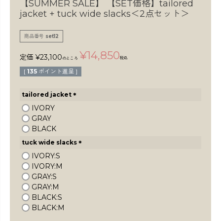
【SUMMER SALE】
【SET価格】tailored
検索
jacket + tuck wide slacks＜2点セット＞
商品番号
set12
¥
14,850
定価
¥
23,100
税込
のところ
[
135
ポイント進呈 ]
tailored jacket
(
IVORY
必
GRAY
須
BLACK
)
tuck wide slacks
(
IVORY:S
必
IVORY:M
須
GRAY:S
)
GRAY:M
BLACK:S
BLACK:M