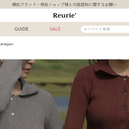
類似ブランド・他社ショップ様との誤認知に関するお願い
10,000円以上ご購入で送料無料
熊本県熊本地方を震源とする地震の影響について
お盆期間中の営業・配送に関して
GUIDE
SALE
類似ブランド・他社ショップ様との誤認知に関するお願い
10,000円以上ご購入で送料無料
 cardigan
販売タイプ
新着
再入荷
SALE
カラー
INAL
HIT ITEM