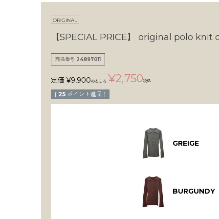
ORIGINAL
【SPECIAL PRICE】
original polo knit
商品番号
24897011
¥
2,750
定価
¥
9,900
税込
のところ
[
25
ポイント進呈 ]
GREIGE
BURGUNDY