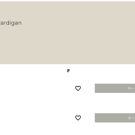
 cardigan
F
カー
カー