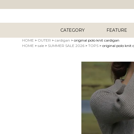
CATEGORY
FEATURE
HOME
OUTER
cardigan
original polo knit cardigan
HOME
sale
SUMMER SALE 2026
TOPS
original polo knit
キーワード
商品タイプ
ORIG