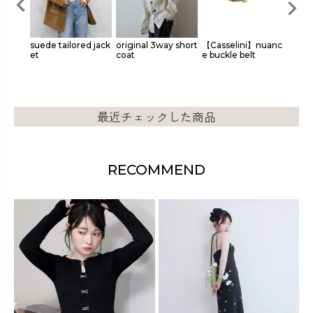
le zip
suede tailored jack
original 3way short
【Casselini】nuanc
over t
et
coat
e buckle belt
t
最近チェックした商品
RECOMMEND