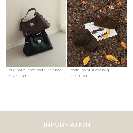
original nuance metal flap bag
metal point suede bag
¥
8,250
¥
5,500
（税込）
（税込）
INFORMATION