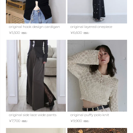
original hook design cardigan
original layered onepiece
¥
5,500
¥
6,600
（税込）
（税込）
original side lace wide pants
original puffy polo knit
¥
7,700
¥
9,900
（税込）
（税込）