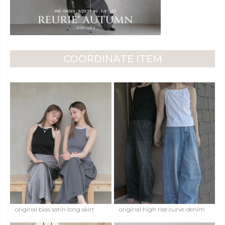
COORDINATE ITEM
original bias satin long skirt
original high rise curve denim