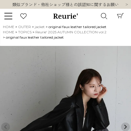
類似ブランド・他社ショップ様との誤認知に関するお願い
10,000円以上ご購入で送料無料
熊本県熊本地方を震源とする地震の影響について
お盆期間中の営業・配送に関して
HOME
OUTER
jacket
original faux leather tailored jacket
類似ブランド・他社ショップ様との誤認知に関するお願い
HOME
TOPICS
Reurie' 2025 AUTUMN COLLECTION vol.2
キーワード
original faux leather tailored jacket
10,000円以上ご購入で送料無料
販売タイプ
新着
再入荷
SALE
商品タイプ
ORIGINAL
HIT ITEM