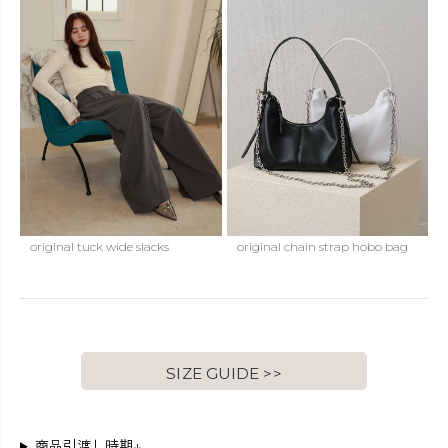
original tuck wide slacks
original chain strap hobo bag
SIZE GUIDE >>
商品引渡し時期↓