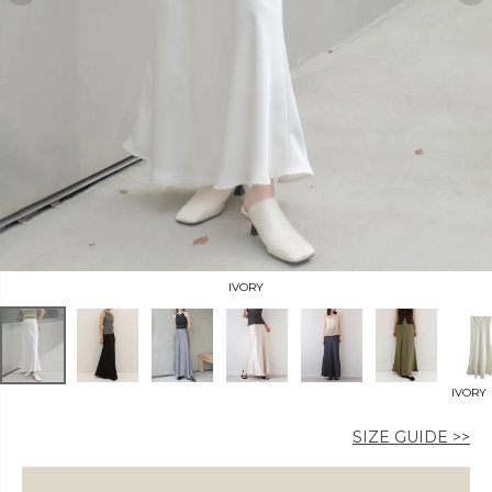
カラー
価格
〜
IVORY
在庫なし商品
IVORY
表示する
表示しない
SIZE GUIDE >>