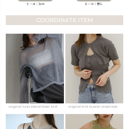
COORDINATE ITEM
original lurex blend sheer knit
original knit bustier ensemble