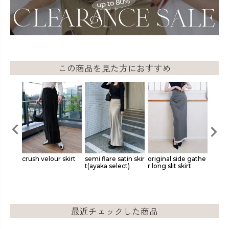
この商品を見た方におすすめ
n mer
crush velour skirt
semi flare satin skir
original side gathe
origin
t(ayaka select)
r long slit skirt
ered s
最近チェックした商品