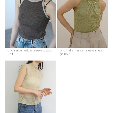
original american sleeve bicolor
original american sleeve melan
knit
ge knit