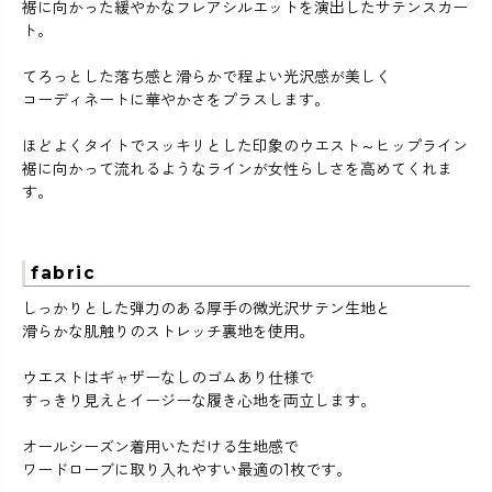
裾に向かった緩やかなフレアシルエットを演出したサテンスカー
ト。
てろっとした落ち感と滑らかで程よい光沢感が美しく
コーディネートに華やかさをプラスします。
ほどよくタイトでスッキリとした印象のウエスト～ヒップライン
裾に向かって流れるようなラインが女性らしさを高めてくれま
す。
fabric
しっかりとした弾力のある厚手の微光沢サテン生地と
滑らかな肌触りのストレッチ裏地を使用。
ウエストはギャザーなしのゴムあり仕様で
すっきり見えとイージーな履き心地を両立します。
オールシーズン着用いただける生地感で
ワードローブに取り入れやすい最適の1枚です。