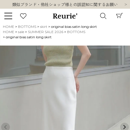
類似ブランド・他社ショップ様との誤認知に関するお願い
10,000円以上ご購入で送料無料
熊本県熊本地方を震源とする地震の影響について
お盆期間中の営業・配送に関して
HOME
BOTTOMS
skirt
original bias satin long skirt
類似ブランド・他社ショップ様との誤認知に関するお願い
HOME
sale
SUMMER SALE 2026
BOTTOMS
キーワード
original bias satin long skirt
10,000円以上ご購入で送料無料
販売タイプ
新着
再入荷
SALE
商品タイプ
ORIGINAL
HIT ITEM