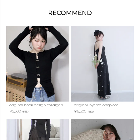
RECOMMEND
original hook design cardigan
original layered onepiece
¥
5,500
¥
6,600
（税込）
（税込）