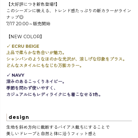
【大好評につき新色登場!!】
このシーズンに映える、トレンド感たっぷりの新カラーがライン
ナップ◎
7/17 20:00～販売開始
【NEW COLOR】
✓ ECRU BEIGE
上品で柔らかな色合いが魅力。
シャンパンのようなほのかな光沢が、涼しげな印象をプラス。
どんなスタイルにもなじむ万能カラー。
✓ NAVY
深みのあるこっくりネイビー。
季節を問わず使いやすく、
カジュアルにもレディライクにも着こなせる1色。
design
生地を斜め方向に裁断するバイアス裁ちにすることで
美しいドレープと自然と体に沿うフィット感と