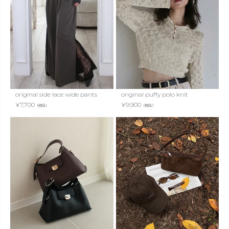
original side lace wide pants
original puffy polo knit
¥
7,700
¥
9,900
（税込）
（税込）