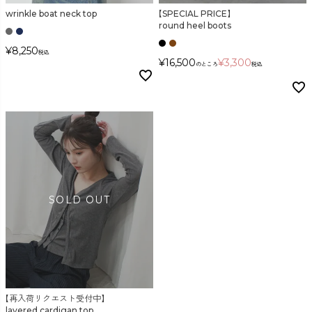
wrinkle boat neck top
【SPECIAL PRICE】
round heel boots
¥
8,250
税込
¥
16,500
¥
3,300
のところ
税込
【再入荷リクエスト受付中】
layered cardigan top