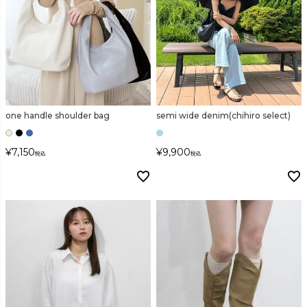
カラー
one handle shoulder bag
semi wide denim(chihiro select)
価格
¥
7,150
¥
9,900
税込
税込
〜
在庫なし商品
表示する
表示しない