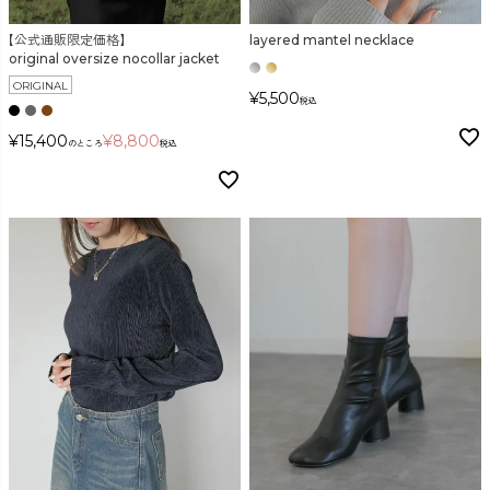
【公式通販限定価格】
layered mantel necklace
original oversize nocollar jacket
ORIGINAL
¥
5,500
税込
¥
15,400
¥
8,800
のところ
税込