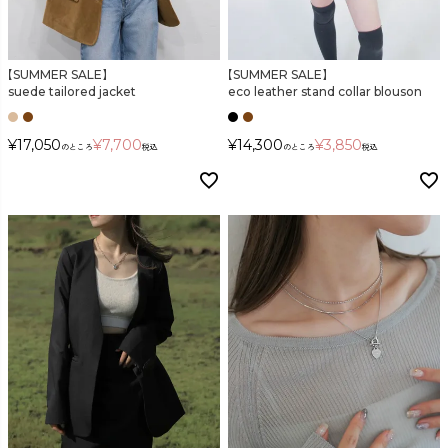
【SUMMER SALE】
【SUMMER SALE】
suede tailored jacket
eco leather stand collar blouson
¥
17,050
¥
7,700
¥
14,300
¥
3,850
のところ
税込
のところ
税込