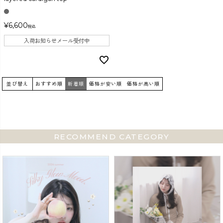
¥
6,600
税込
入荷お知らせメール受付中
並び替え
おすすめ順
新着順
価格が安い順
価格が高い順
RECOMMEND CATEGORY