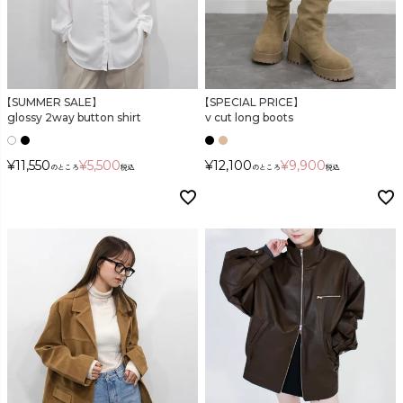
検索
【SUMMER SALE】
【SPECIAL PRICE】
glossy 2way button shirt
v cut long boots
¥
11,550
¥
5,500
¥
12,100
¥
9,900
のところ
税込
のところ
税込