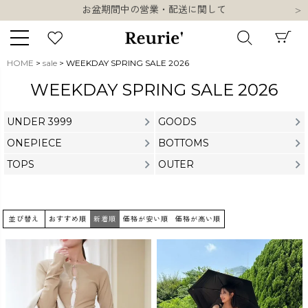
類似ブランド・他社ショップ様との誤認知に関するお願い
10,000円以上ご購入で送料無料
熊本県熊本地方を震源とする地震の影響について
お盆期間中の営業・配送に関して
HOME
sale
WEEKDAY SPRING SALE 2026
類似ブランド・他社ショップ様との誤認知に関するお願い
キーワード
WEEKDAY SPRING SALE 2026
10,000円以上ご購入で送料無料
UNDER 3999
GOODS
ONEPIECE
BOTTOMS
TOPS
OUTER
販売タイプ
新着
再入荷
SALE
並び替え
おすすめ順
新着順
価格が安い順
価格が高い順
商品タイプ
ORIGINAL
HIT ITEM