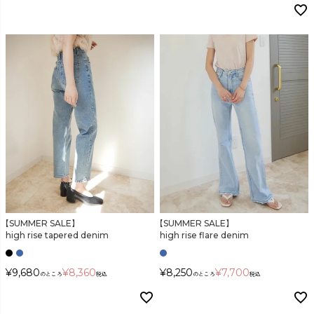
【SUMMER SALE】
【SUMMER SALE】
high rise tapered denim
high rise flare denim
¥
9,680
¥
8,360
¥
8,250
¥
7,700
のところ
税込
のところ
税込