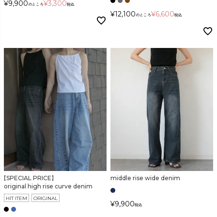
¥
9,900
¥
3,300
のところ
税込
¥
12,100
¥
6,600
のところ
税込
【SPECIAL PRICE】
middle rise wide denim
original high rise curve denim
HIT ITEM
ORIGINAL
¥
9,900
税込