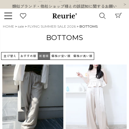
類似ブランド・他社ショップ様との誤認知に関するお願い
10,000円以上ご購入で送料無料
熊本県熊本地方を震源とする地震の影響について
お盆期間中の営業・配送に関して
HOME
sale
FLYING SUMMER SALE 2026
BOTTOMS
類似ブランド・他社ショップ様との誤認知に関するお願い
キーワード
BOTTOMS
10,000円以上ご購入で送料無料
並び替え
おすすめ順
新着順
価格が安い順
価格が高い順
販売タイプ
新着
再入荷
SALE
商品タイプ
ORIGINAL
HIT ITEM