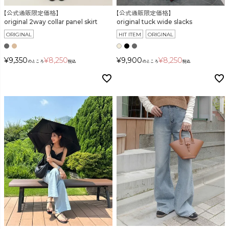
検索
【公式通販限定価格】
【公式通販限定価格】
original 2way collar panel skirt
original tuck wide slacks
ORIGINAL
HIT ITEM
ORIGINAL
¥
9,350
¥
8,250
¥
9,900
¥
8,250
のところ
税込
のところ
税込