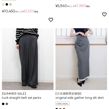
¥
5,940
¥
1,980
のところ
税込
¥
10,450
¥
3,300
のところ
税込
【SUMMER SALE】
【公式通販限定価格】
tuck straight belt set pants
original side gather long slit skirt
ORIGINAL