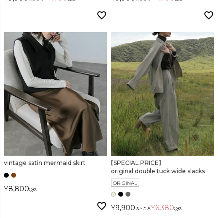
vintage satin mermaid skirt
【SPECIAL PRICE】
original double tuck wide slacks
ORIGINAL
¥
8,800
税込
¥
9,900
¥
6,380
のところ
税込