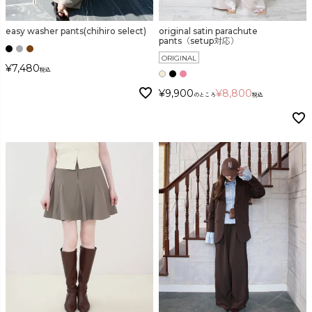
easy washer pants(chihiro select)
original satin parachute
カラー
pants（setup対応）
ORIGINAL
¥
7,480
税込
¥
9,900
¥
8,800
のところ
税込
価格
〜
在庫なし商品
表示する
表示しない