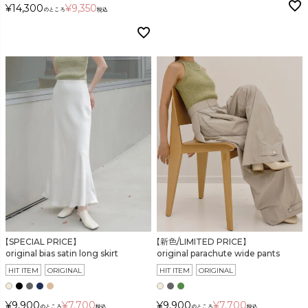
¥
14,300
¥
9,350
のところ
税込
【SPECIAL PRICE】
【新色/LIMITED PRICE】
original bias satin long skirt
original parachute wide pants
HIT ITEM
ORIGINAL
HIT ITEM
ORIGINAL
¥
9,900
¥
7,700
¥
9,900
¥
7,700
のところ
税込
のところ
税込