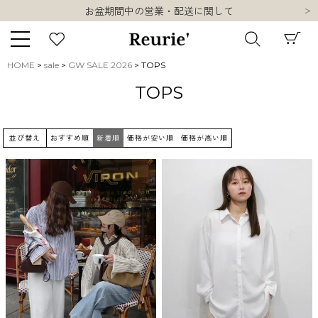
お盆期間中の営業・配送に関して
類似ブランド・他社ショップ様との誤認知に関するお願い
10,000円以上ご購入で送料無料
熊本県熊本地方を震源とする地震の影響について
HOME
sale
GW SALE 2026
TOPS
お盆期間中の営業・配送に関して
キーワード
TOPS
類似ブランド・他社ショップ様との誤認知に関するお願い
10,000円以上ご購入で送料無料
並び替え
おすすめ順
新着順
価格が安い順
価格が高い順
販売タイプ
新着
再入荷
SALE
商品タイプ
ORIGINAL
HIT ITEM