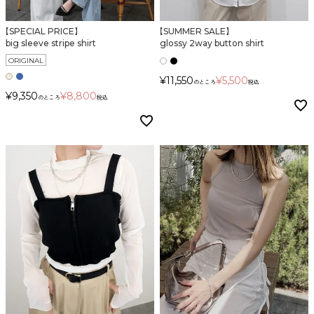
【SPECIAL PRICE】
【SUMMER SALE】
カラー
big sleeve stripe shirt
glossy 2way button shirt
ORIGINAL
¥
11,550
¥
5,500
のところ
税込
¥
9,350
¥
8,800
のところ
税込
価格
〜
在庫なし商品
表示する
表示しない