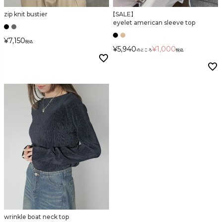
検索
zip knit bustier
【SALE】
eyelet american sleeve top
¥
7,150
税込
¥
5,940
¥
1,000
のところ
税込
wrinkle boat neck top