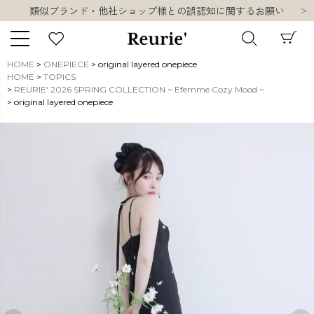
類似ブランド・他社ショップ様との誤認知に関するお願い
10,000円以上ご購入で送料無料
熊本県熊本地方を震源とする地震の影響について
お盆期間中の営業・配送に関して
HOME
ONEPIECE
original layered onepiece
類似ブランド・他社ショップ様との誤認知に関するお願い
HOME
TOPICS
キーワード
REURIE' 2026 SPRING COLLECTION ~ Efemme Cozy Mood ~
10,000円以上ご購入で送料無料
original layered onepiece
販売タイプ
新着
再入荷
SALE
商品タイプ
ORIGINAL
HIT ITEM