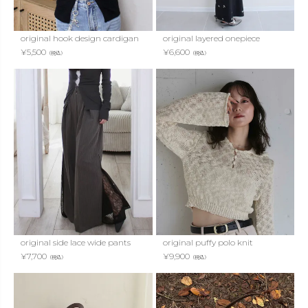
original hook design cardigan
original layered onepiece
¥
5,500
¥
6,600
（税込）
（税込）
original side lace wide pants
original puffy polo knit
¥
7,700
¥
9,900
（税込）
（税込）