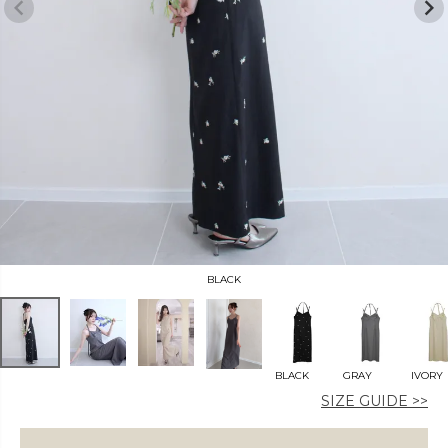
カラー
価格
〜
BLACK
在庫なし商品
表示する
表示しない
BLACK
GRAY
IVORY
SIZE GUIDE >>