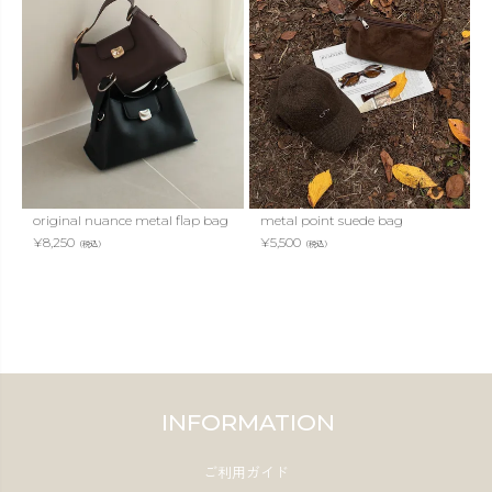
original nuance metal flap bag
metal point suede bag
¥
8,250
¥
5,500
（税込）
（税込）
INFORMATION
ご利用ガイド