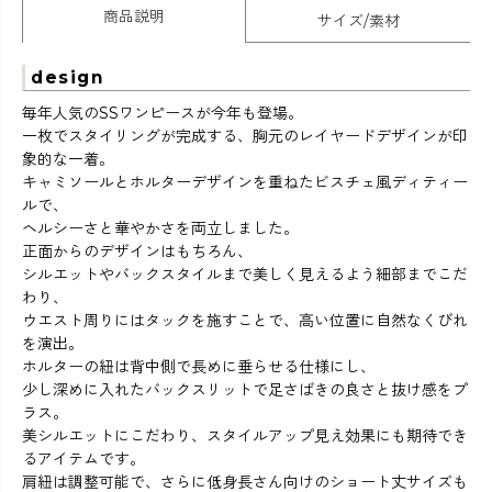
商品説明
サイズ/素材
design
毎年人気のSSワンピースが今年も登場。
一枚でスタイリングが完成する、胸元のレイヤードデザインが印
象的な一着。
キャミソールとホルターデザインを重ねたビスチェ風ディティー
ルで、
ヘルシーさと華やかさを両立しました。
正面からのデザインはもちろん、
シルエットやバックスタイルまで美しく見えるよう細部までこだ
わり、
ウエスト周りにはタックを施すことで、高い位置に自然なくびれ
を演出。
ホルターの紐は背中側で長めに垂らせる仕様にし、
少し深めに入れたバックスリットで足さばきの良さと抜け感をプ
ラス。
美シルエットにこだわり、スタイルアップ見え効果にも期待でき
るアイテムです。
肩紐は調整可能で、さらに低身長さん向けのショート丈サイズも