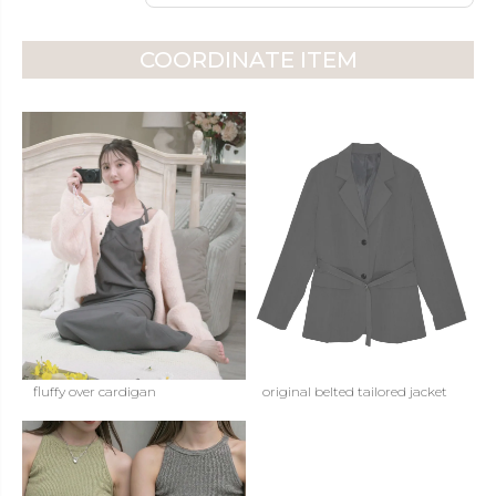
COORDINATE ITEM
fluffy over cardigan
original belted tailored jacket