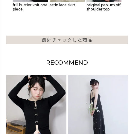
nit one
satin lace skirt
original peplum off
original drawstring
origin
shoulder top
gather bustier
plum 
最近チェックした商品
RECOMMEND