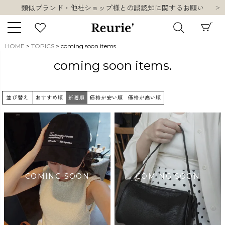
類似ブランド・他社ショップ様との誤認知に関するお願い
10,000円以上ご購入で送料無料
熊本県熊本地方を震源とする地震の影響について
類似ブランド・他社ショップ様との誤認知に関するお願い
HOME
TOPICS
coming soon items.
10,000円以上ご購入で送料無料
キーワード
coming soon items.
並び替え
おすすめ順
新着順
価格が安い順
価格が高い順
販売タイプ
新着
再入荷
SALE
商品タイプ
ORIGINAL
HIT ITEM