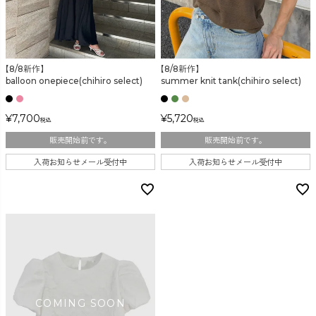
【8/8新作】
【8/8新作】
balloon onepiece(chihiro select)
summer knit tank(chihiro select)
¥
7,700
¥
5,720
税込
税込
販売開始前です。
販売開始前です。
入荷お知らせメール受付中
入荷お知らせメール受付中