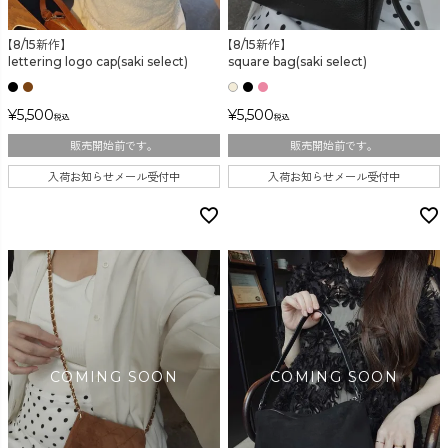
【8/15新作】
【8/15新作】
カラー
lettering logo cap(saki select)
square bag(saki select)
¥
5,500
¥
5,500
税込
税込
販売開始前です。
販売開始前です。
入荷お知らせメール受付中
入荷お知らせメール受付中
価格
〜
在庫なし商品
表示する
表示しない