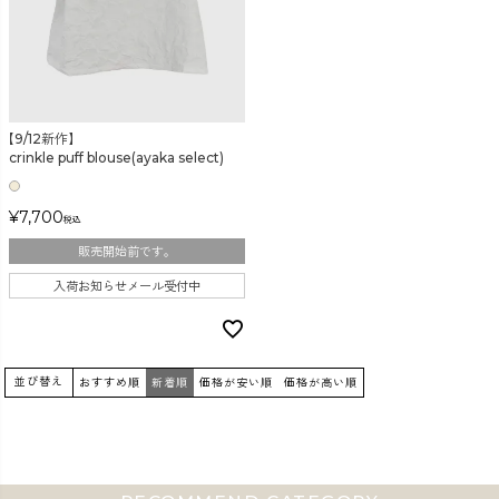
【9/12新作】
crinkle puff blouse(ayaka select)
¥
7,700
税込
販売開始前です。
入荷お知らせメール受付中
並び替え
おすすめ順
新着順
価格が安い順
価格が高い順