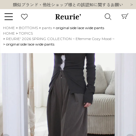
類似ブランド・他社ショップ様との誤認知に関するお願い
10,000円以上ご購入で送料無料
熊本県熊本地方を震源とする地震の影響について
お盆期間中の営業・配送に関して
HOME
BOTTOMS
pants
original side lace wide pants
類似ブランド・他社ショップ様との誤認知に関するお願い
HOME
TOPICS
キーワード
REURIE' 2026 SPRING COLLECTION ~ Efemme Cozy Mood ~
10,000円以上ご購入で送料無料
original side lace wide pants
販売タイプ
新着
再入荷
SALE
商品タイプ
ORIGINAL
HIT ITEM