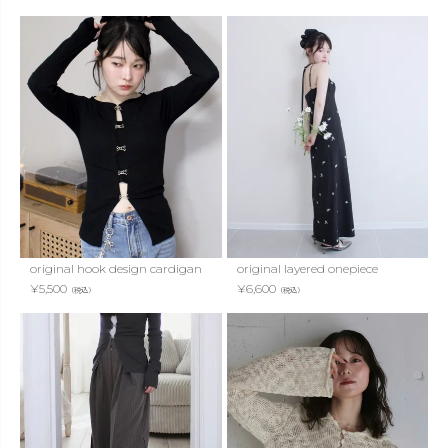
original hook design cardigan
original layered onepiece
¥
5,500
¥
6,600
（税込）
（税込）