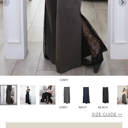
カラー
価格
〜
GRAY
在庫なし商品
表示する
表示しない
GRAY
NAVY
BLACK
SIZE GUIDE >>