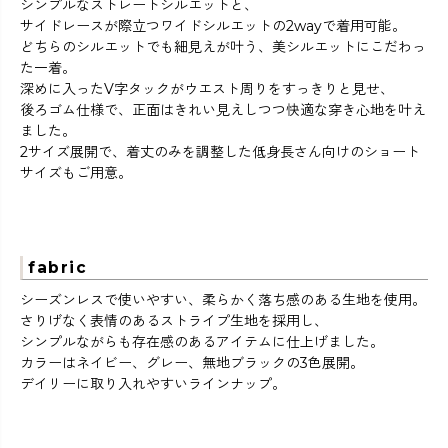
シンプルなストレートシルエットと、
サイドレースが際立つワイドシルエットの2wayで着用可能。
どちらのシルエットでも細見えが叶う、美シルエットにこだわっ
た一着。
深めに入ったV字タックがウエスト周りをすっきりと見せ、
後ろゴム仕様で、正面はきれい見えしつつ快適な穿き心地を叶え
ました。
2サイズ展開で、着丈のみを調整した低身長さん向けのショート
サイズもご用意。
fabric
シーズンレスで使いやすい、柔らかく落ち感のある生地を使用。
さりげなく表情のあるストライプ生地を採用し、
シンプルながらも存在感のあるアイテムに仕上げました。
カラーはネイビー、グレー、無地ブラックの3色展開。
デイリーに取り入れやすいラインナップ。