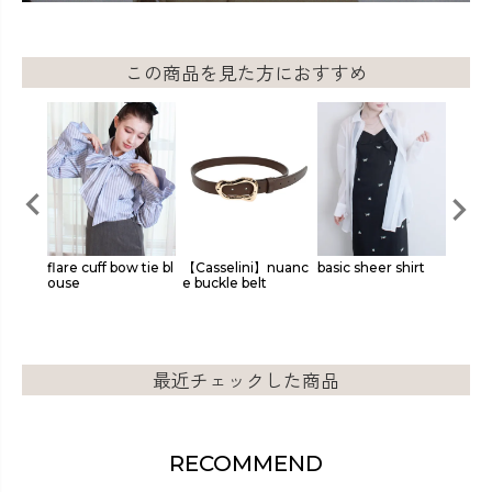
この商品を見た方におすすめ
 tie bl
【Casselini】nuanc
basic sheer shirt
original hook desig
origin
e buckle belt
n cardigan
bodysu
最近チェックした商品
RECOMMEND