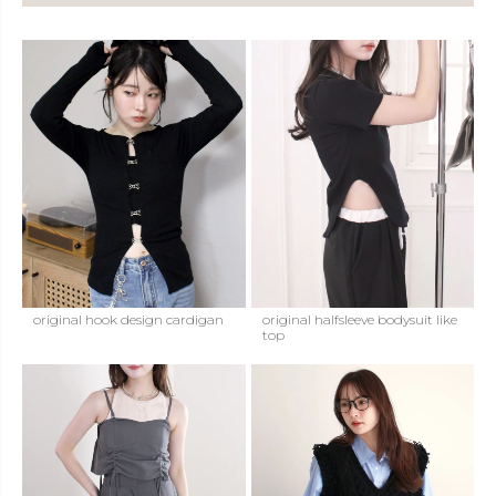
original hook design cardigan
original halfsleeve bodysuit like
top