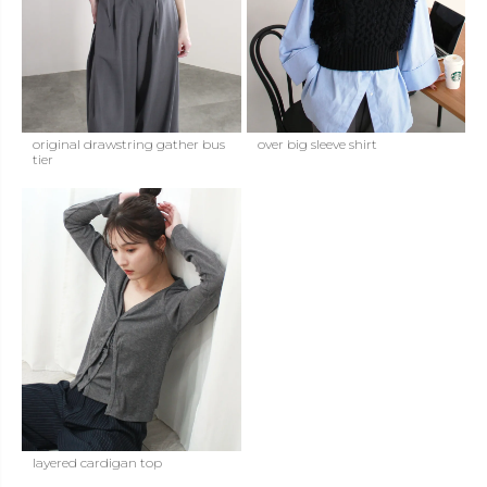
original drawstring gather bus
over big sleeve shirt
tier
layered cardigan top