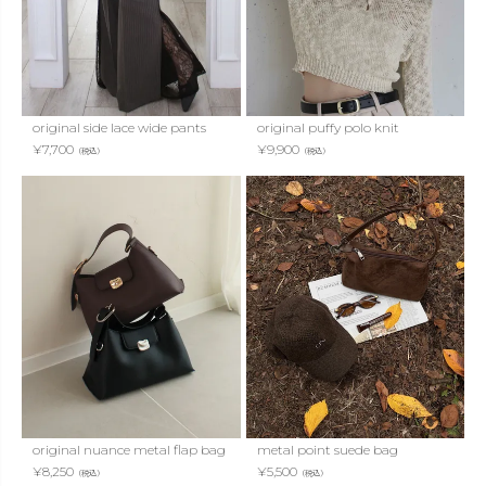
original side lace wide pants
original puffy polo knit
¥
7,700
¥
9,900
（税込）
（税込）
original nuance metal flap bag
metal point suede bag
¥
8,250
¥
5,500
（税込）
（税込）