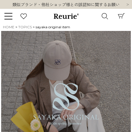
類似ブランド・他社ショップ様との誤認知に関するお願い
10,000円以上ご購入で送料無料
熊本県熊本地方を震源とする地震の影響について
お盆期間中の営業・配送に関して
HOME
TOPICS
sayaka original item
類似ブランド・他社ショップ様との誤認知に関するお願い
キーワード
10,000円以上ご購入で送料無料
販売タイプ
新着
再入荷
SALE
商品タイプ
ORIGINAL
HIT ITEM