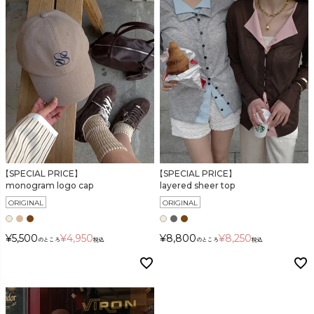
【SPECIAL PRICE】
【SPECIAL PRICE】
monogram logo cap
layered sheer top
ORIGINAL
ORIGINAL
¥
5,500
¥
4,950
¥
8,800
¥
8,250
のところ
税込
のところ
税込