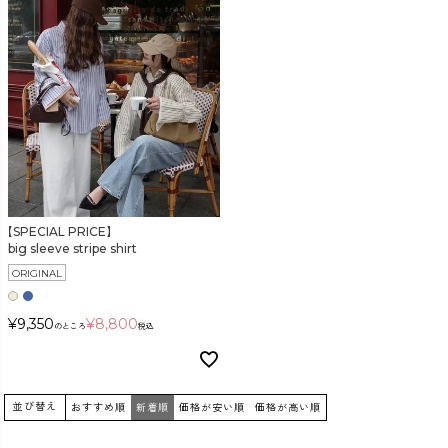
【SPECIAL PRICE】
big sleeve stripe shirt
ORIGINAL
¥
9,350
¥
8,800
のところ
税込
並び替え
おすすめ順
新着順
価格が安い順
価格が高い順