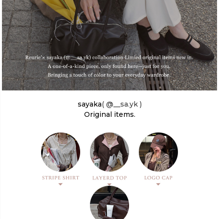
カラー
sayaka
( @__sa.yk )
価格
Original items.
〜
在庫なし商品
表示する
表示しない