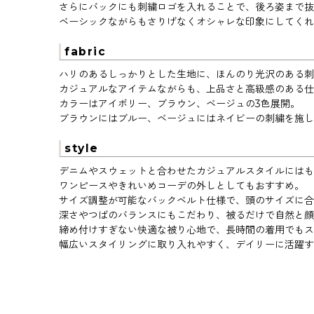
さらにバックにも刺繍ロゴを入れることで、後ろ姿まで抜
ベーシックながらもさりげなくオシャレな印象にしてく
fabric
ハリのあるしっかりとした生地に、ほんのり光沢のある刺
カジュアルなアイテムながらも、上品さと高級感のある仕
カラーはアイボリー、ブラウン、ベージュの3色展開。
ブラウンにはブルー、ベージュにはネイビーの刺繍を施し
style
デニムやスウェットと合わせたカジュアルスタイルにはも
ワンピースやきれいめコーデの外しとしてもおすすめ。
サイズ調整が可能なバックベルト仕様で、頭のサイズに合
深さやつばのバランスにもこだわり、被るだけで自然と顔
締め付けすぎない快適な被り心地で、長時間の着用でもス
幅広いスタイリングに取り入れやすく、デイリーに活躍す