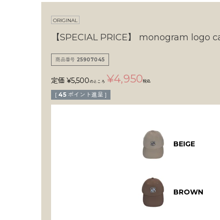
ORIGINAL
【SPECIAL PRICE】
monogram logo c
商品番号
25907045
¥
4,950
定価
¥
5,500
税込
のところ
[
45
ポイント進呈 ]
BEIGE
BROWN