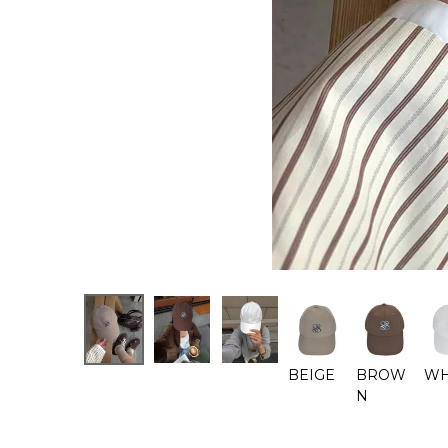
BEIGE
BROW
WH
N