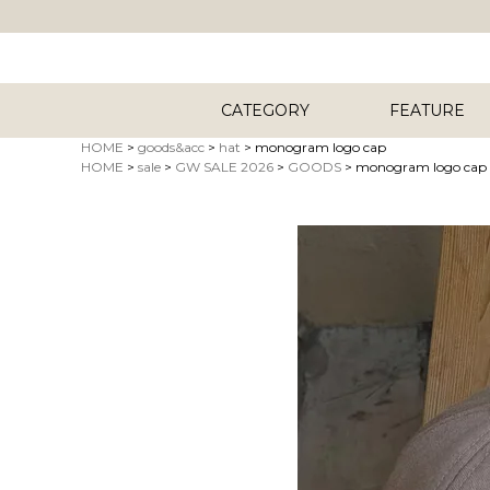
CATEGORY
FEATURE
HOME
goods&acc
hat
monogram logo cap
HOME
sale
GW SALE 2026
GOODS
monogram logo cap
キーワード
商品タイプ
ORIG