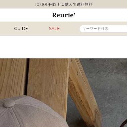
10,000円以上ご購入で送料無料
熊本県熊本地方を震源とする地震の影響について
類似ブランド・他社ショップ様との誤認知に関するお願い
10,000円以上ご購入で送料無料
GUIDE
SALE
販売タイプ
新着
再入荷
SALE
カラー
INAL
HIT ITEM