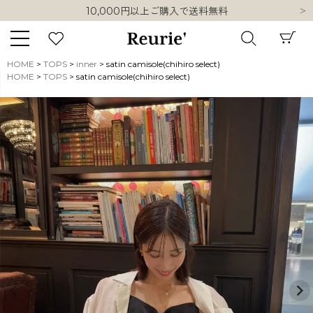
10,000円以上ご購入で送料無料
熊本県熊本地方を震源とする地震の影響について
類似ブランド・他社ショップ様との誤認知に関するお願い
10,000円以上ご購入で送料無料
HOME
TOPS
inner
satin camisole(chihiro select)
HOME
TOPS
satin camisole(chihiro select)
キーワード
販売タイプ
新着
再入荷
SALE
商品タイプ
ORIGINAL
HIT ITEM