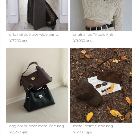
original side lace wide pants
original puffy polo knit
¥
7,700
¥
9,900
（税込）
（税込）
original nuance metal flap bag
metal point suede bag
¥
8,250
¥
5,500
（税込）
（税込）