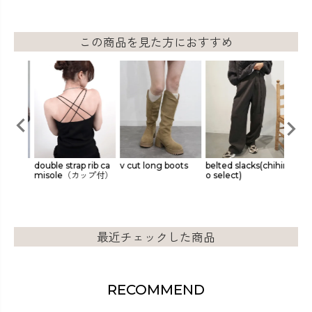
この商品を見た方におすすめ
r top
double strap rib ca
v cut long boots
belted slacks(chihir
origin
misole（カップ付）
o select)
ocolla
最近チェックした商品
RECOMMEND