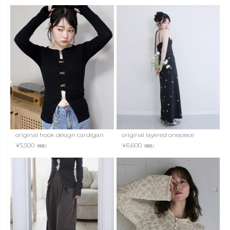
original hook design cardigan
original layered onepiece
¥
5,500
¥
6,600
（税込）
（税込）