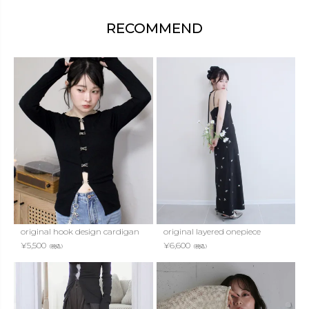
RECOMMEND
original hook design cardigan
original layered onepiece
¥
5,500
¥
6,600
（税込）
（税込）