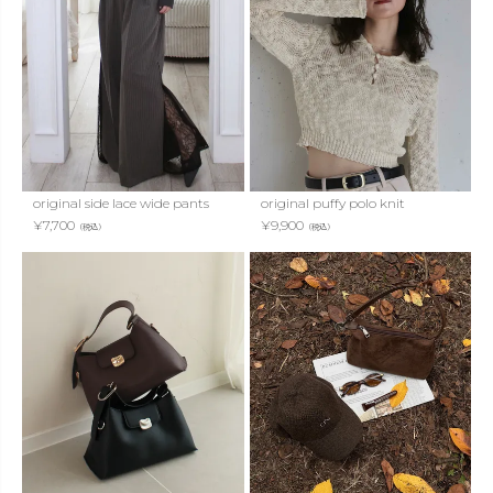
original side lace wide pants
original puffy polo knit
¥
7,700
¥
9,900
（税込）
（税込）