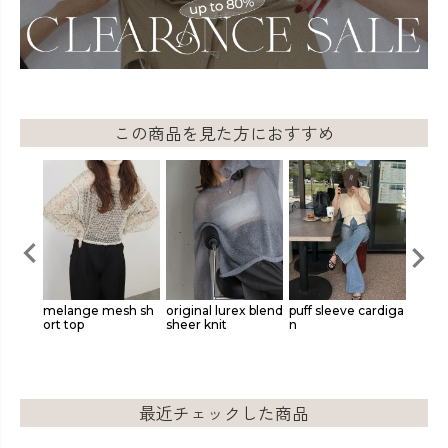
この商品を見た方におすすめ
elange mesh sh
original lurex blend
puff sleeve cardiga
slit shoulder kn
t top
sheer knit
n
最近チェックした商品