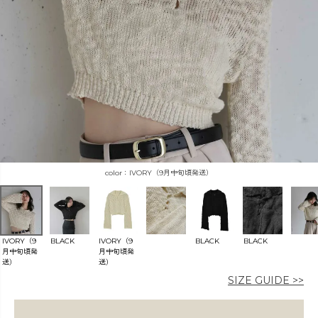
カラー
価格
IVORY（9月中旬頃発送）
〜
在庫なし商品
IVORY（9
BLACK
IVORY（9
BLACK
BLACK
月中旬頃発
月中旬頃発
送）
送）
表示する
表示しない
SIZE GUIDE >>