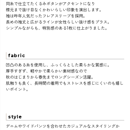
同糸で仕立てたくるみボタンがアクセントになり
襟元まで抜け目なくかわいらしい印象を演出します。
袖は昨年人気だったフレアスリーブを採用。
長めの袖丈と広がるラインが女性らしい抜け感をプラス。
シンプルながらも、特別感のある1枚に仕上がりました。
fabric
凹凸のある糸を使用し、ふっくらとした柔らかな質感に。
厚手すぎず、軽やかで柔らかい素材感なので
秋のはじまりから春先までロングシーズン活躍。
肌触りも良く、長時間の着用でもストレスを感じにくいのも嬉し
いポイント。
style
デニムやワイドパンツを合わせたカジュアルなスタイリングか