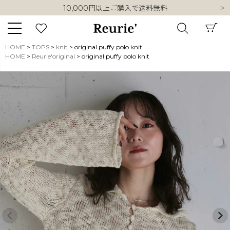
10,000円以上ご購入で送料無料
熊本県熊本地方を震源とする地震の影響について
類似ブランド・他社ショップ様との誤認知に関するお願い
10,000円以上ご購入で送料無料
HOME
TOPS
knit
original puffy polo knit
HOME
Reurie'original
original puffy polo knit
キーワード
販売タイプ
新着
再入荷
SALE
商品タイプ
ORIGINAL
HIT ITEM