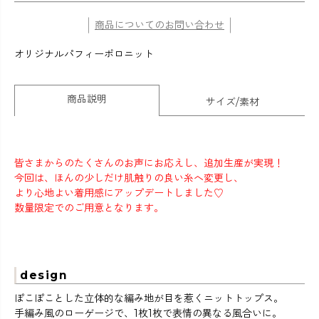
商品についてのお問い合わせ
オリジナルパフィーポロニット
商品説明
サイズ/素材
皆さまからのたくさんのお声にお応えし、追加生産が実現！
今回は、ほんの少しだけ肌触りの良い糸へ変更し、
より心地よい着用感にアップデートしました♡
数量限定でのご用意となります。
design
ぽこぽことした立体的な編み地が目を惹くニットトップス。
手編み風のローゲージで、1枚1枚で表情の異なる風合いに。