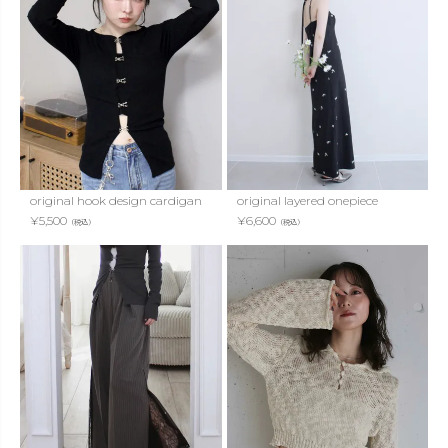
original hook design cardigan
original layered onepiece
¥
5,500
¥
6,600
（税込）
（税込）