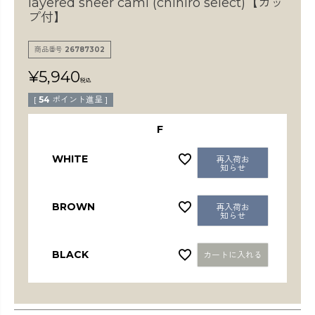
layered sheer cami (chihiro select)【カッ
検索
プ付】
商品番号
26787302
¥
5,940
税込
[
54
ポイント進呈 ]
F
WHITE
再入荷お
知らせ
BROWN
再入荷お
知らせ
BLACK
カートに入れる