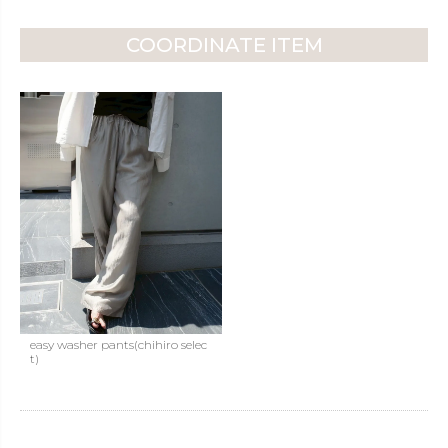
COORDINATE ITEM
easy washer pants(chihiro selec
t)