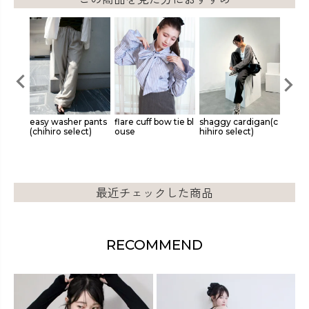
(chihi
easy washer pants
flare cuff bow tie bl
shaggy cardigan(c
origi
(chihiro select)
ouse
hihiro select)
loon t
最近チェックした商品
RECOMMEND