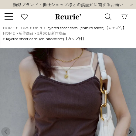
類似ブランド・他社ショップ様との誤認知に関するお願い
10,000円以上ご購入で送料無料
熊本県熊本地方を震源とする地震の影響について
お盆期間中の営業・配送に関して
HOME
TOPS
tshirt
layered sheer cami (chihiro select)【カップ付】
類似ブランド・他社ショップ様との誤認知に関するお願い
HOME
新作商品
5月30日新作商品
キーワード
layered sheer cami (chihiro select)【カップ付】
10,000円以上ご購入で送料無料
販売タイプ
新着
再入荷
SALE
商品タイプ
ORIGINAL
HIT ITEM