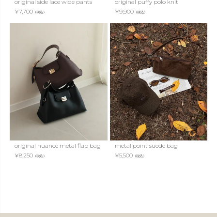
original side lace wide pants
original puffy polo knit
¥
7,700
¥
9,900
（税込）
（税込）
original nuance metal flap bag
metal point suede bag
¥
8,250
¥
5,500
（税込）
（税込）