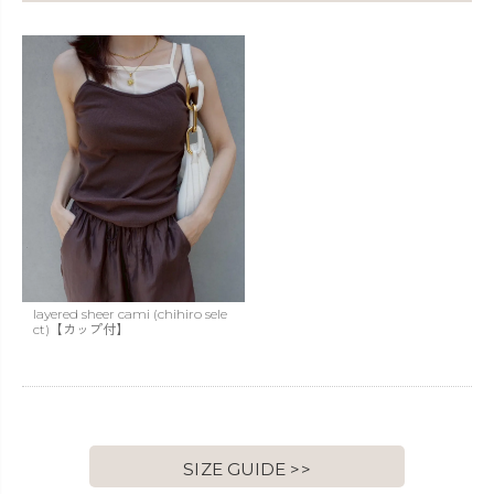
layered sheer cami (chihiro sele
ct)【カップ付】
SIZE GUIDE >>