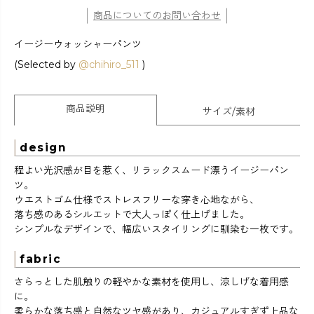
商品についてのお問い合わせ
イージーウォッシャーパンツ
(Selected by
@chihiro_511
)
商品説明
サイズ/素材
design
程よい光沢感が目を惹く、リラックスムード漂うイージーパン
ツ。
ウエストゴム仕様でストレスフリーな穿き心地ながら、
落ち感のあるシルエットで大人っぽく仕上げました。
シンプルなデザインで、幅広いスタイリングに馴染む一枚です。
fabric
さらっとした肌触りの軽やかな素材を使用し、涼しげな着用感
に。
柔らかな落ち感と自然なツヤ感があり、カジュアルすぎず上品な