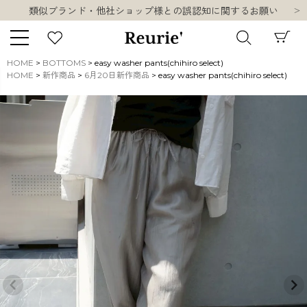
類似ブランド・他社ショップ様との誤認知に関するお願い
10,000円以上ご購入で送料無料
熊本県熊本地方を震源とする地震の影響について
お盆期間中の営業・配送に関して
HOME
BOTTOMS
easy washer pants(chihiro select)
類似ブランド・他社ショップ様との誤認知に関するお願い
HOME
新作商品
6月20日新作商品
easy washer pants(chihiro select)
キーワード
10,000円以上ご購入で送料無料
販売タイプ
新着
再入荷
SALE
商品タイプ
ORIGINAL
HIT ITEM