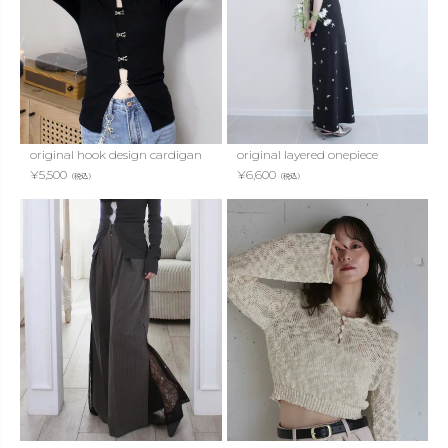
original hook design cardigan
original layered onepiece
¥
5,500
¥
6,600
（税込）
（税込）