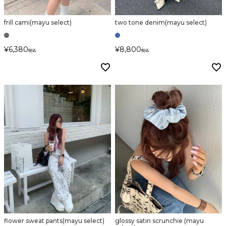
frill cami(mayu select)
two tone denim(mayu select)
カラー
¥
6,380
¥
8,800
税込
税込
価格
〜
在庫なし商品
表示する
表示しない
flower sweat pants(mayu select)
glossy satin scrunchie (mayu