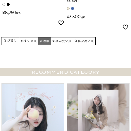
select)
検索
¥
8,250
税込
¥
3,300
税込
並び替え
おすすめ順
新着順
価格が安い順
価格が高い順
RECOMMEND CATEGORY