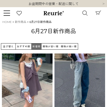
お盆期間中の営業・配送に関して
類似ブランド・他社ショップ様との誤認知に関するお願い
10,000円以上ご購入で送料無料
熊本県熊本地方を震源とする地震の影響について
HOME
新作商品
6月27日新作商品
お盆期間中の営業・配送に関して
キーワード
6月27日新作商品
類似ブランド・他社ショップ様との誤認知に関するお願い
10,000円以上ご購入で送料無料
並び替え
おすすめ順
新着順
価格が安い順
価格が高い順
販売タイプ
新着
再入荷
SALE
商品タイプ
ORIGINAL
HIT ITEM