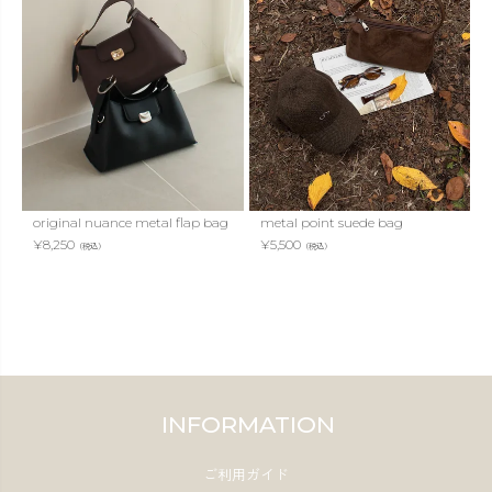
original nuance metal flap bag
metal point suede bag
¥
8,250
¥
5,500
（税込）
（税込）
INFORMATION
ご利用ガイド