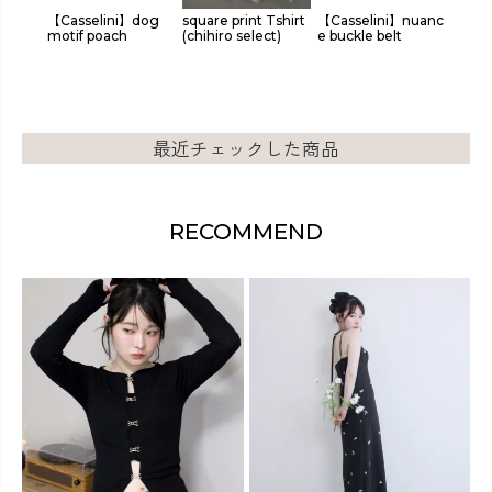
rt
【Casselini】dog
square print Tshirt
【Casselini】nuanc
origin
motif poach
(chihiro select)
e buckle belt
plum 
最近チェックした商品
RECOMMEND