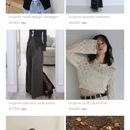
original hook design cardigan
original layered onepiece
¥
5,500
¥
6,600
（税込）
（税込）
original side lace wide pants
original puffy polo knit
¥
7,700
¥
9,900
（税込）
（税込）