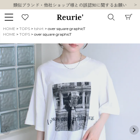
類似ブランド・他社ショップ様との誤認知に関するお願い
10,000円以上ご購入で送料無料
熊本県熊本地方を震源とする地震の影響について
お盆期間中の営業・配送に関して
HOME
TOPS
tshirt
over square graphicT
類似ブランド・他社ショップ様との誤認知に関するお願い
HOME
TOPS
over square graphicT
キーワード
10,000円以上ご購入で送料無料
販売タイプ
新着
再入荷
SALE
商品タイプ
ORIGINAL
HIT ITEM