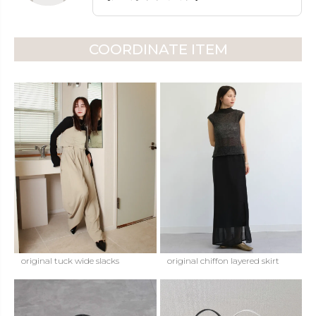
COORDINATE ITEM
original tuck wide slacks
original chiffon layered skirt