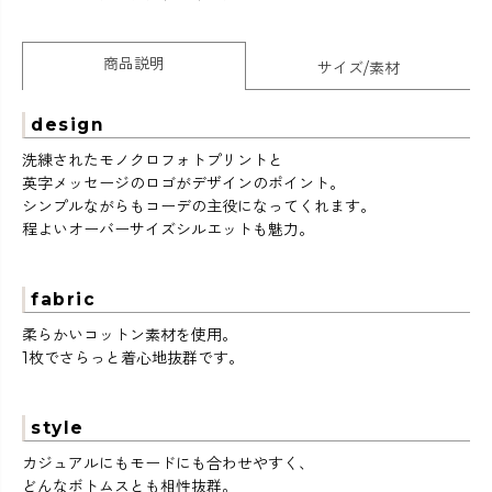
商品説明
サイズ/素材
design
洗練されたモノクロフォトプリントと
英字メッセージのロゴがデザインのポイント。
シンプルながらもコーデの主役になってくれます。
程よいオーバーサイズシルエットも魅力。
fabric
柔らかいコットン素材を使用。
1枚でさらっと着心地抜群です。
style
カジュアルにもモードにも合わせやすく、
どんなボトムスとも相性抜群。