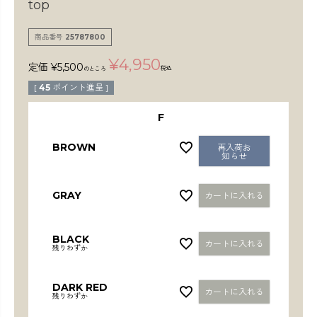
top
検索
商品番号
25787800
¥
4,950
定価
¥
5,500
税込
のところ
[
45
ポイント進呈 ]
F
BROWN
再入荷お
知らせ
GRAY
カートに入れる
BLACK
カートに入れる
残りわずか
DARK RED
カートに入れる
残りわずか