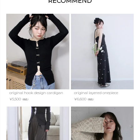
RECOMMEND
original hook design cardigan
original layered onepiece
¥
5,500
¥
6,600
（税込）
（税込）