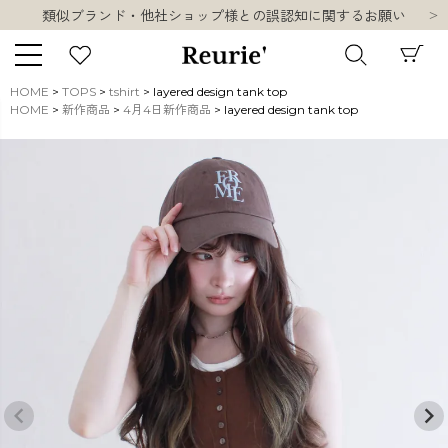
類似ブランド・他社ショップ様との誤認知に関するお願い
10,000円以上ご購入で送料無料
熊本県熊本地方を震源とする地震の影響について
お盆期間中の営業・配送に関して
HOME
TOPS
tshirt
layered design tank top
類似ブランド・他社ショップ様との誤認知に関するお願い
HOME
新作商品
4月4日新作商品
layered design tank top
キーワード
10,000円以上ご購入で送料無料
販売タイプ
新着
再入荷
SALE
商品タイプ
ORIGINAL
HIT ITEM