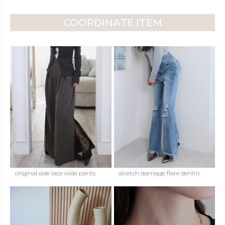
COORDINATE ITEM
original side lace wide pants
stretch damage flare denim