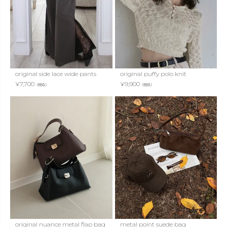
original side lace wide pants
original puffy polo knit
¥
7,700
¥
9,900
（税込）
（税込）
original nuance metal flap bag
metal point suede bag