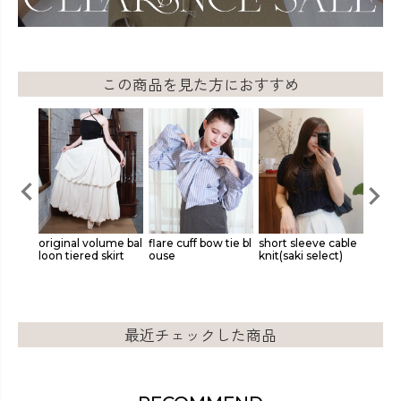
この商品を見た方におすすめ
】dog
original volume bal
flare cuff bow tie bl
short sleeve cable
lace 
loon tiered skirt
ouse
knit(saki select)
nts
最近チェックした商品