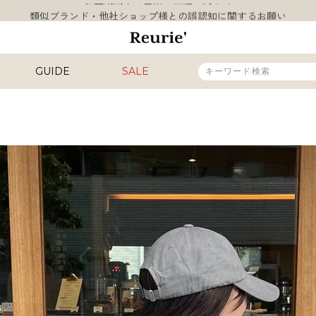
類似ブランド・他社ショップ様との誤認知に関するお願い
10,000円以上ご購入で送料無料
熊本県熊本地方を震源とする地震の影響について
お盆期間中の営業・配送に関して
GUIDE
SALE
類似ブランド・他社ショップ様との誤認知に関するお願い
10,000円以上ご購入で送料無料
販売タイプ
新着
再入荷
SALE
カラー
INAL
HIT ITEM