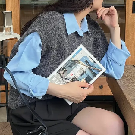
在庫なし商品
表示する
表示しな
〜
検索