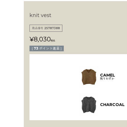
knit vest
商品番号
25787388
¥
8,030
税込
[
73
ポイント進呈 ]
CAMEL
残りわずか
CHARCOAL