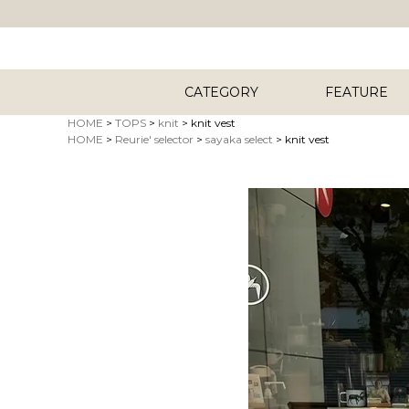
CATEGORY
FEATURE
HOME
TOPS
knit
knit vest
HOME
Reurie' selector
sayaka select
knit vest
キーワード
商品タイプ
ORIG