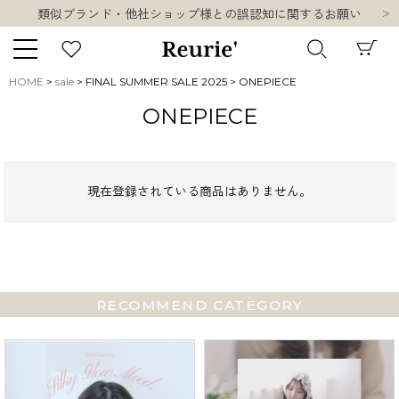
類似ブランド・他社ショップ様との誤認知に関するお願い
10,000円以上ご購入で送料無料
熊本県熊本地方を震源とする地震の影響について
類似ブランド・他社ショップ様との誤認知に関するお願い
HOME
sale
FINAL SUMMER SALE 2025
ONEPIECE
10,000円以上ご購入で送料無料
キーワード
ONEPIECE
現在登録されている商品はありません。
販売タイプ
新着
再入荷
SALE
RECOMMEND CATEGORY
商品タイプ
ORIGINAL
HIT ITEM