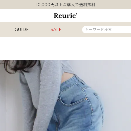
10,000円以上ご購入で送料無料
熊本県熊本地方を震源とする地震の影響について
類似ブランド・他社ショップ様との誤認知に関するお願い
10,000円以上ご購入で送料無料
GUIDE
SALE
販売タイプ
新着
再入荷
SALE
カラー
INAL
HIT ITEM