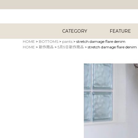
CATEGORY
FEATURE
HOME
BOTTOMS
pants
stretch damage flare denim
HOME
新作商品
5月9日新作商品
stretch damage flare denim
キーワード
商品タイプ
ORIG