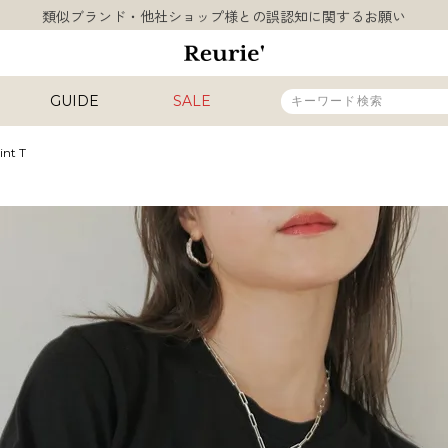
類似ブランド・他社ショップ様との誤認知に関するお願い
10,000円以上ご購入で送料無料
熊本県熊本地方を震源とする地震の影響について
お盆期間中の営業・配送に関して
GUIDE
SALE
類似ブランド・他社ショップ様との誤認知に関するお願い
10,000円以上ご購入で送料無料
int T
販売タイプ
新着
再入荷
SALE
カラー
INAL
HIT ITEM