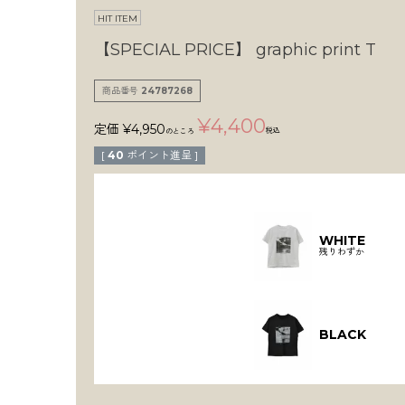
HIT ITEM
【SPECIAL PRICE】
graphic print T
商品番号
24787268
¥
4,400
定価
¥
4,950
税込
のところ
[
40
ポイント進呈 ]
WHITE
残りわずか
BLACK