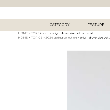
CATEGORY
FEATURE
HOME
TOPS
shirt
original oversize pattern shirt
HOME
TOPICS
2024 spring collection
original oversize patt
キーワード
商品タイプ
ORIG