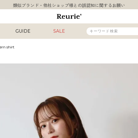
類似ブランド・他社ショップ様との誤認知に関するお願い
10,000円以上ご購入で送料無料
熊本県熊本地方を震源とする地震の影響について
お盆期間中の営業・配送に関して
GUIDE
SALE
類似ブランド・他社ショップ様との誤認知に関するお願い
10,000円以上ご購入で送料無料
ern shirt
販売タイプ
新着
再入荷
SALE
カラー
INAL
HIT ITEM