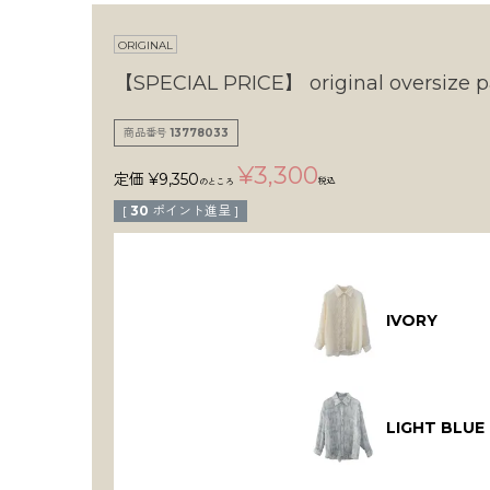
ORIGINAL
【SPECIAL PRICE】
original oversize p
商品番号
13778033
¥
3,300
定価
¥
9,350
税込
のところ
[
30
ポイント進呈 ]
IVORY
LIGHT BLUE