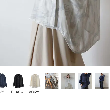
VY
BLACK
IVORY