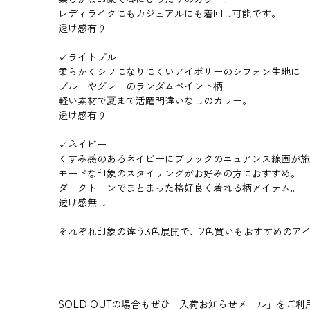
レディライクにもカジュアルにも着回し可能です。
透け感有り
✓ライトブルー
柔らかくシワになりにくいアイボリーのシフォン生地に
ブルーやグレーのランダムペイント柄
軽い素材で夏まで活躍間違いなしのカラー。
透け感有り
✓ネイビー
くすみ感のあるネイビーにブラックのニュアンス線画が施
モードな印象のスタイリングがお好みの方におすすめ。
ダークトーンでまとまった格好良く着れる柄アイテム。
透け感無し
それぞれ印象の違う3色展開で、2色買いもおすすめのア
SOLD OUTの場合もぜひ「入荷お知らせメール」をご利