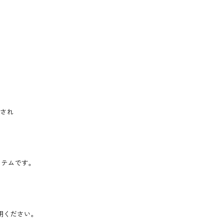
され
イテムです。
用ください。