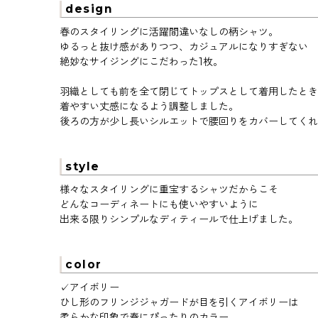
design
春のスタイリングに活躍間違いなしの柄シャツ。
ゆるっと抜け感がありつつ、カジュアルになりすぎない
絶妙なサイジングにこだわった1枚。
羽織としても前を全て閉じてトップスとして着用したとき
着やすい丈感になるよう調整しました。
後ろの方が少し長いシルエットで腰回りをカバーしてくれ
style
様々なスタイリングに重宝するシャツだからこそ
どんなコーディネートにも使いやすいように
出来る限りシンプルなディティールで仕上げました。
color
✓アイボリー
ひし形のフリンジジャガードが目を引くアイボリーは
柔らかな印象で春にぴったりのカラー。