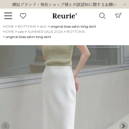
類似ブランド・他社ショップ様との誤認知に関するお願い
10,000円以上ご購入で送料無料
熊本県熊本地方を震源とする地震の影響について
お盆期間中の営業・配送に関して
HOME
BOTTOMS
skirt
original bias satin long skirt
類似ブランド・他社ショップ様との誤認知に関するお願い
HOME
sale
SUMMER SALE 2026
BOTTOMS
キーワード
original bias satin long skirt
10,000円以上ご購入で送料無料
販売タイプ
新着
再入荷
SALE
商品タイプ
ORIGINAL
HIT ITEM