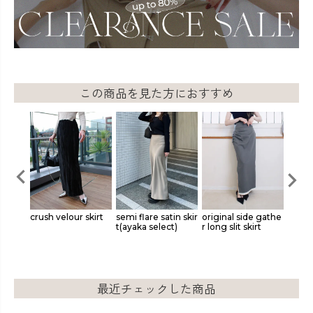
この商品を見た方におすすめ
n mer
crush velour skirt
semi flare satin skir
original side gathe
origin
t(ayaka select)
r long slit skirt
ered s
最近チェックした商品