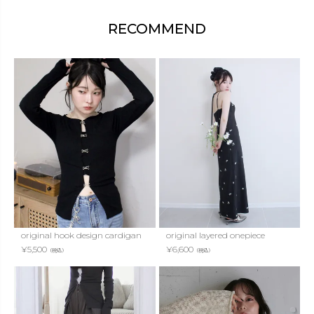
RECOMMEND
original hook design cardigan
original layered onepiece
¥
5,500
¥
6,600
（税込）
（税込）