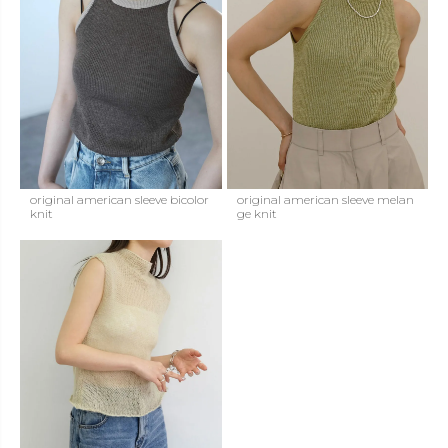
original american sleeve bicolor
original american sleeve melan
knit
ge knit