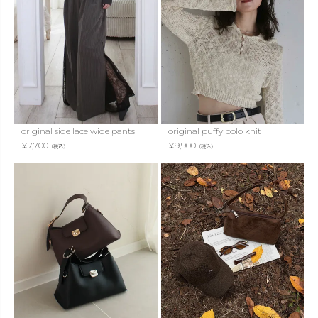
original side lace wide pants
original puffy polo knit
¥
7,700
¥
9,900
（税込）
（税込）