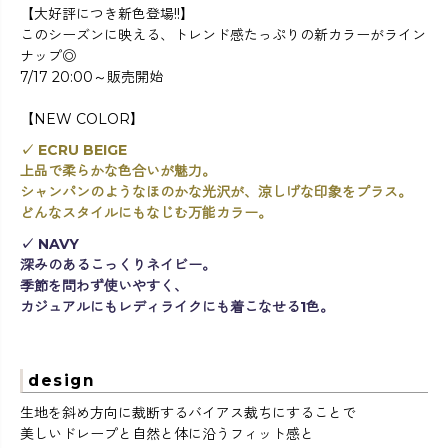
【大好評につき新色登場!!】
このシーズンに映える、トレンド感たっぷりの新カラーがライン
ナップ◎
7/17 20:00～販売開始
【NEW COLOR】
✓ ECRU BEIGE
上品で柔らかな色合いが魅力。
シャンパンのようなほのかな光沢が、涼しげな印象をプラス。
どんなスタイルにもなじむ万能カラー。
✓ NAVY
深みのあるこっくりネイビー。
季節を問わず使いやすく、
カジュアルにもレディライクにも着こなせる1色。
design
生地を斜め方向に裁断するバイアス裁ちにすることで
美しいドレープと自然と体に沿うフィット感と