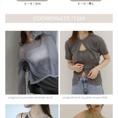
COORDINATE ITEM
original lurex blend sheer knit
original knit bustier ensemble