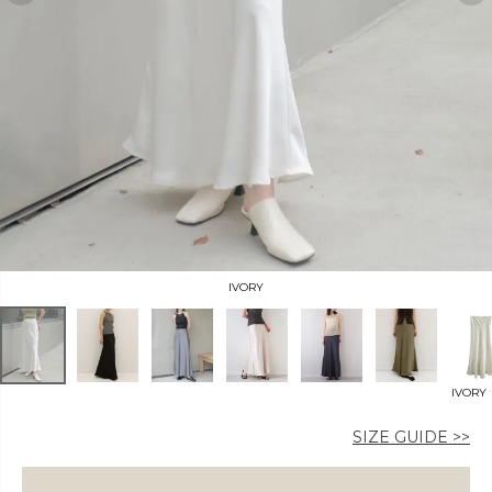
カラー
価格
〜
IVORY
在庫なし商品
IVORY
表示する
表示しない
SIZE GUIDE >>