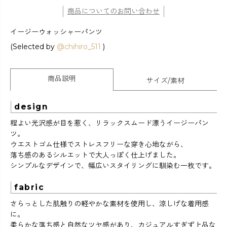
商品についてのお問い合わせ
イージーウォッシャーパンツ
(Selected by
@chihiro_511
)
商品説明
サイズ/素材
design
程よい光沢感が目を惹く、リラックスムード漂うイージーパン
ツ。
ウエストゴム仕様でストレスフリーな穿き心地ながら、
落ち感のあるシルエットで大人っぽく仕上げました。
シンプルなデザインで、幅広いスタイリングに馴染む一枚です。
fabric
さらっとした肌触りの軽やかな素材を使用し、涼しげな着用感
に。
柔らかな落ち感と自然なツヤ感があり、カジュアルすぎず上品な