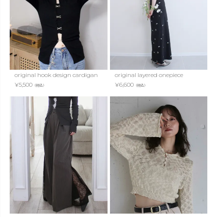
original hook design cardigan
original layered onepiece
¥
5,500
¥
6,600
（税込）
（税込）