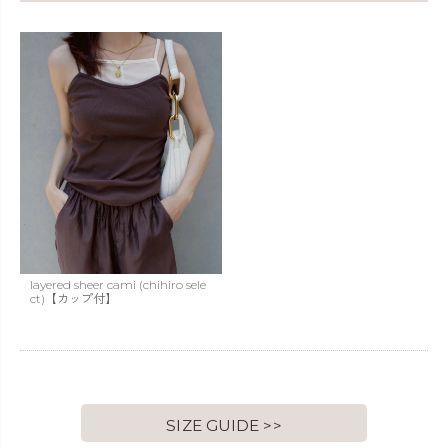
layered sheer cami (chihiro sele
ct)【カップ付】
SIZE GUIDE >>