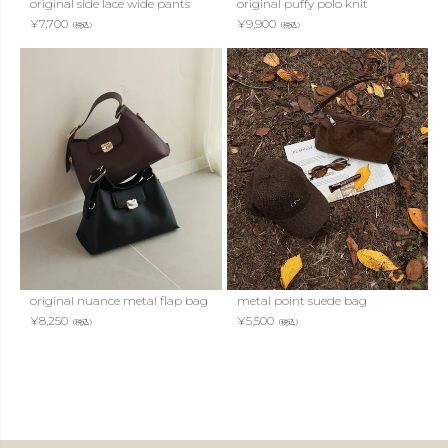
original side lace wide pants
original puffy polo knit
¥
7,700
¥
9,900
（税込）
（税込）
original nuance metal flap bag
metal point suede bag
¥
8,250
¥
5,500
（税込）
（税込）