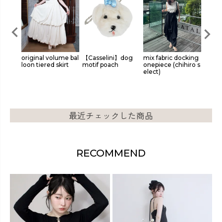
tie bl
original volume bal
【Casselini】dog
mix fabric docking
lace w
loon tiered skirt
motif poach
onepiece (chihiro s
nts
elect)
最近チェックした商品
RECOMMEND