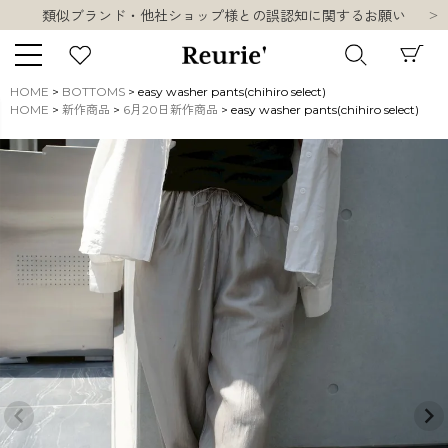
類似ブランド・他社ショップ様との誤認知に関するお願い
10,000円以上ご購入で送料無料
熊本県熊本地方を震源とする地震の影響について
お盆期間中の営業・配送に関して
HOME
BOTTOMS
easy washer pants(chihiro select)
類似ブランド・他社ショップ様との誤認知に関するお願い
HOME
新作商品
6月20日新作商品
easy washer pants(chihiro select)
キーワード
10,000円以上ご購入で送料無料
販売タイプ
新着
再入荷
SALE
商品タイプ
ORIGINAL
HIT ITEM