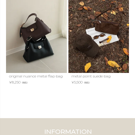
original nuance metal flap bag
metal point suede bag
¥
8,250
¥
5,500
（税込）
（税込）
INFORMATION