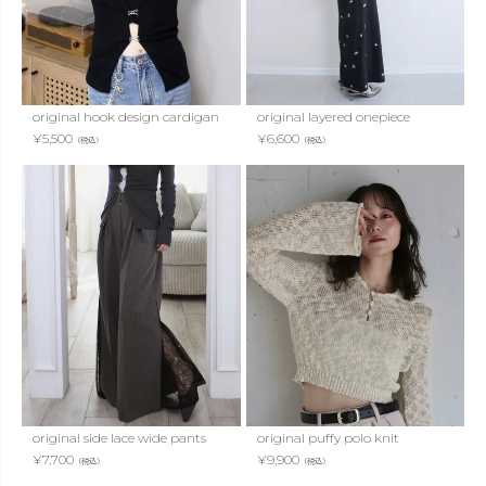
original hook design cardigan
original layered onepiece
¥
5,500
¥
6,600
（税込）
（税込）
original side lace wide pants
original puffy polo knit
¥
7,700
¥
9,900
（税込）
（税込）