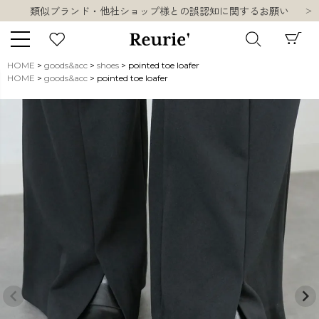
類似ブランド・他社ショップ様との誤認知に関するお願い
10,000円以上ご購入で送料無料
熊本県熊本地方を震源とする地震の影響について
お盆期間中の営業・配送に関して
HOME
goods&acc
shoes
pointed toe loafer
類似ブランド・他社ショップ様との誤認知に関するお願い
HOME
goods&acc
pointed toe loafer
キーワード
10,000円以上ご購入で送料無料
販売タイプ
新着
再入荷
SALE
商品タイプ
ORIGINAL
HIT ITEM