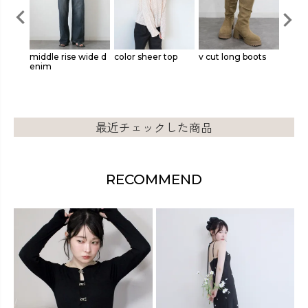
semi f
middle rise wide d
color sheer top
v cut long boots
gloss
enim
n shir
最近チェックした商品
RECOMMEND