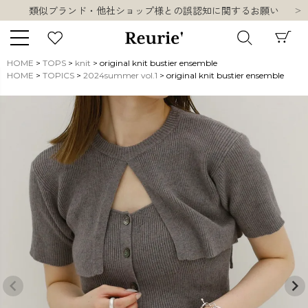
類似ブランド・他社ショップ様との誤認知に関するお願い
10,000円以上ご購入で送料無料
熊本県熊本地方を震源とする地震の影響について
お盆期間中の営業・配送に関して
HOME
TOPS
knit
original knit bustier ensemble
類似ブランド・他社ショップ様との誤認知に関するお願い
HOME
TOPICS
2024summer vol.1
original knit bustier ensemble
キーワード
10,000円以上ご購入で送料無料
販売タイプ
新着
再入荷
SALE
商品タイプ
ORIGINAL
HIT ITEM