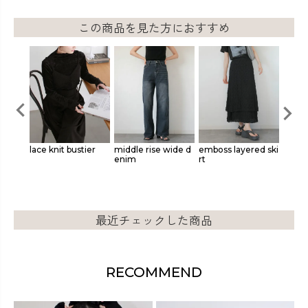
この商品を見た方におすすめ
knit c
lace knit bustier
middle rise wide d
emboss layered ski
origin
enim
rt
t top
最近チェックした商品
RECOMMEND