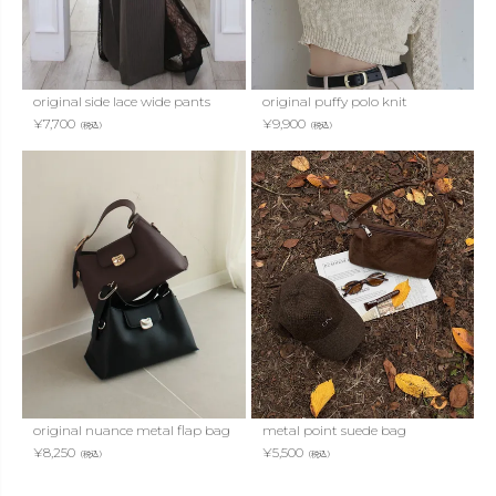
original side lace wide pants
original puffy polo knit
¥
7,700
¥
9,900
（税込）
（税込）
original nuance metal flap bag
metal point suede bag
¥
8,250
¥
5,500
（税込）
（税込）