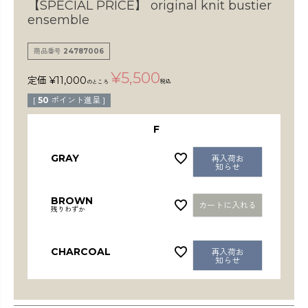
検索
【SPECIAL PRICE】
original knit bustier
ensemble
商品番号
24787006
¥
5,500
定価
¥
11,000
税込
のところ
[
50
ポイント進呈 ]
F
GRAY
再入荷お
知らせ
BROWN
カートに入れる
残りわずか
CHARCOAL
再入荷お
知らせ