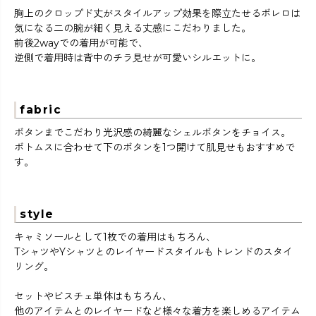
胸上のクロップド丈がスタイルアップ効果を際立たせるボレロは
気になる二の腕が細く見える丈感にこだわりました。
前後2wayでの着用が可能で、
逆側で着用時は背中のチラ見せが可愛いシルエットに。
fabric
ボタンまでこだわり光沢感の綺麗なシェルボタンをチョイス。
ボトムスに合わせて下のボタンを1つ開けて肌見せもおすすめで
す。
style
キャミソールとして1枚での着用はもちろん、
TシャツやYシャツとのレイヤードスタイルもトレンドのスタイ
リング。
セットやビスチェ単体はもちろん、
他のアイテムとのレイヤードなど様々な着方を楽しめるアイテム