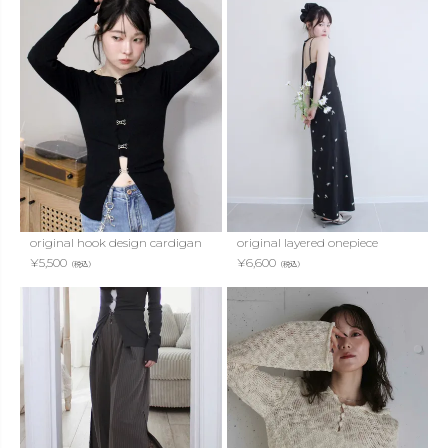
original hook design cardigan
original layered onepiece
¥
5,500
¥
6,600
（税込）
（税込）