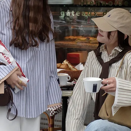
在庫なし商品
表示する
表示しな
〜
検索