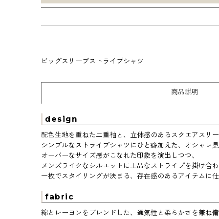
ビッグスリーブストライプシャツ
商品説明
design
配色生地を重ねた二重袖と、立体感のあるスクエアスリー
シンプルなストライプシャツにひと癖加えた、オシャレ見
オーバーなサイズ感がこなれた印象を演出しつつ、
メンズライクなシルエットに上品なストライプを掛け合わ
一枚でスタイリングが決まる、存在感のあるアイテムに仕
fabric
綿とレーヨンをブレンドした、通気性と柔らかさを兼ね備