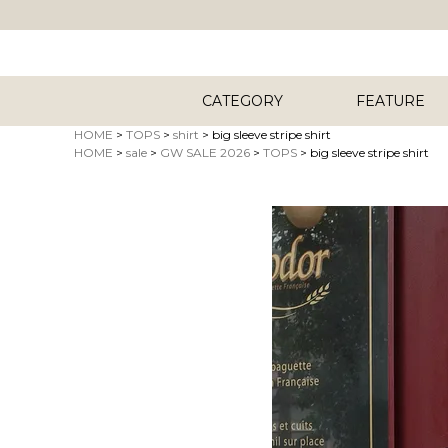
CATEGORY
FEATURE
HOME
TOPS
shirt
big sleeve stripe shirt
HOME
sale
GW SALE 2026
TOPS
big sleeve stripe shirt
キーワード
商品タイプ
ORIG