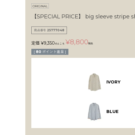
ORIGINAL
【SPECIAL PRICE】
big sleeve stripe s
商品番号
25777048
¥
8,800
定価
¥
9,350
税込
のところ
[
80
ポイント進呈 ]
IVORY
BLUE