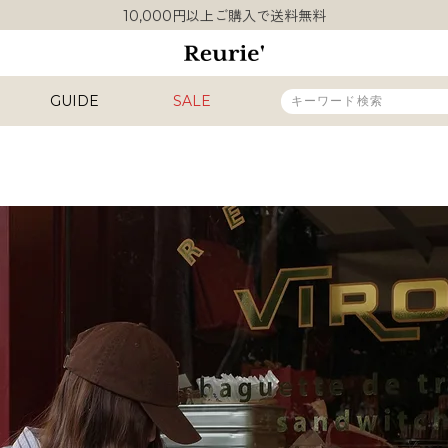
10,000円以上ご購入で送料無料
熊本県熊本地方を震源とする地震の影響について
類似ブランド・他社ショップ様との誤認知に関するお願い
10,000円以上ご購入で送料無料
GUIDE
SALE
販売タイプ
新着
再入荷
SALE
カラー
INAL
HIT ITEM